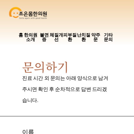
홈
한의원
불면
체질개
피부질
난치질
약주
기타
소개
증
선
환
환
문
문의
문의하기
진료 시간 외 문의는 아래 양식으로 남겨
주시면 확인 후 순차적으로 답변 드리겠
습니다.
이름